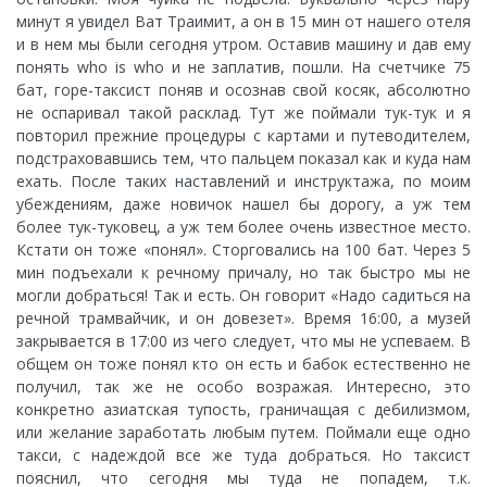
минут я увидел Ват Траимит, а он в 15 мин от нашего отеля
и в нем мы были сегодня утром. Оставив машину и дав ему
понять who is who и не заплатив, пошли. На счетчике 75
бат, горе-таксист поняв и осознав свой косяк, абсолютно
не оспаривал такой расклад. Тут же поймали тук-тук и я
повторил прежние процедуры с картами и путеводителем,
подстраховавшись тем, что пальцем показал как и куда нам
ехать. После таких наставлений и инструктажа, по моим
убеждениям, даже новичок нашел бы дорогу, а уж тем
более тук-туковец, а уж тем более очень известное место.
Кстати он тоже «понял». Сторговались на 100 бат. Через 5
мин подъехали к речному причалу, но так быстро мы не
могли добраться! Так и есть. Он говорит «Надо садиться на
речной трамвайчик, и он довезет». Время 16:00, а музей
закрывается в 17:00 из чего следует, что мы не успеваем. В
общем он тоже понял кто он есть и бабок естественно не
получил, так же не особо возражая. Интересно, это
конкретно азиатская тупость, граничащая с дебилизмом,
или желание заработать любым путем. Поймали еще одно
такси, с надеждой все же туда добраться. Но таксист
пояснил, что сегодня мы туда не попадем, т.к.