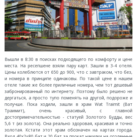
Вышли в 8:30 в поисках подходящего по комфорту и цене
места. На ресепшене взяли пару карт. Зашли в 3-4 отеля.
Цены колеблются от 650 до 900, что с завтраком, что без,
и номера в принципе одинаковы. По такой цене в нашем
отеле такие же более приличные номера, чем тот дешевый
забронированный по интернету. Поэтому было решено не
дергаться, а просто тупо поменять на другой, подороже и
получше. Пока ходили, зашли в храм Wat Traimit (Ват
Траимит), очень красивый, с главной
достопримечательностью - статуей Золотого Будды, вес
5,6 т (из золота). Она реально здоровая, красивая и точно
золотая. Кстати этот храм обозначен на картах города.
Вход 40х2=80 бат и 20 бат за прокат накидки на оголенные