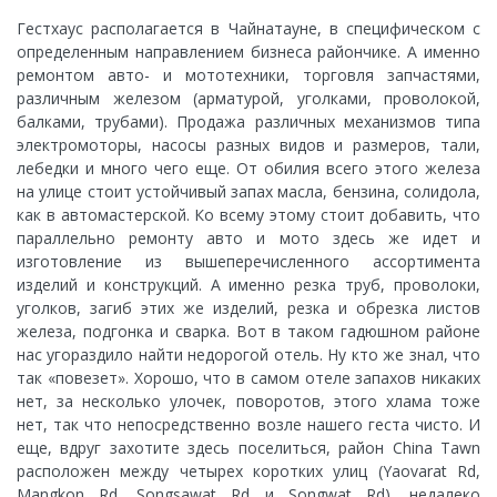
Гестхаус располагается в Чайнатауне, в специфическом с
определенным направлением бизнеса райончике. А именно
ремонтом авто- и мототехники, торговля запчастями,
различным железом (арматурой, уголками, проволокой,
балками, трубами). Продажа различных механизмов типа
электромоторы, насосы разных видов и размеров, тали,
лебедки и много чего еще. От обилия всего этого железа
на улице стоит устойчивый запах масла, бензина, солидола,
как в автомастерской. Ко всему этому стоит добавить, что
параллельно ремонту авто и мото здесь же идет и
изготовление из вышеперечисленного ассортимента
изделий и конструкций. А именно резка труб, проволоки,
уголков, загиб этих же изделий, резка и обрезка листов
железа, подгонка и сварка. Вот в таком гадюшном районе
нас угораздило найти недорогой отель. Ну кто же знал, что
так «повезет». Хорошо, что в самом отеле запахов никаких
нет, за несколько улочек, поворотов, этого хлама тоже
нет, так что непосредственно возле нашего геста чисто. И
еще, вдруг захотите здесь поселиться, район China Tawn
расположен между четырех коротких улиц (Yaovarat Rd,
Mangkon Rd, Songsawat Rd и Songwat Rd), недалеко