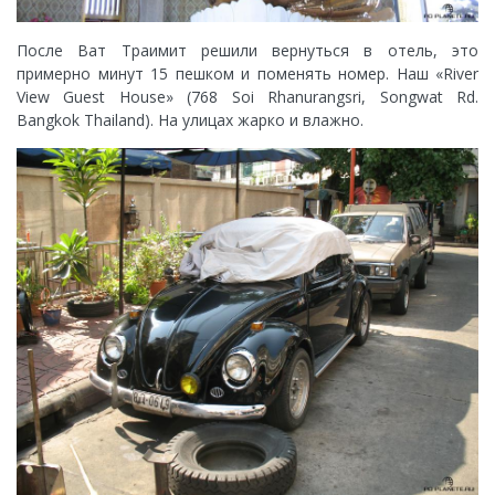
После Ват Траимит решили вернуться в отель, это
примерно минут 15 пешком и поменять номер. Наш «River
View Guest House» (768 Soi Rhanurangsri, Songwat Rd.
Bangkok Thailand). На улицах жарко и влажно.