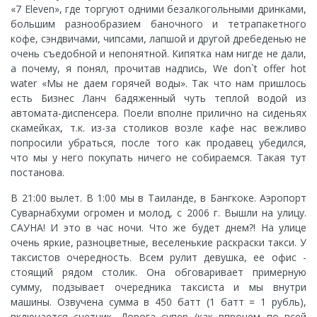
«7 Eleven», где торгуют одними безалкогольными дринками,
большим разнообразием баночного и тетрапакетного
кофе, сэндвичами, чипсами, лапшой и другой дребеденью не
очень съедобной и непонятной. Кипятка нам нигде не дали,
а почему, я понял, прочитав надпись, We don`t offer hot
water «Мы не даем горячей воды». Так что нам пришлось
есть Бизнес Ланч бадяженный чуть теплой водой из
автомата-диспенсера. Поели вполне прилично на сиденьях
скамейках, т.к. из-за столиков возле кафе нас вежливо
попросили убраться, после того как продавец убедился,
что мы у него покупать ничего не собираемся. Такая тут
постанова.
В 21:00 вылет. В 1:00 мы в Таиланде, в Бангкоке. Аэропорт
Суварнабхуми огромен и молод, с 2006 г. Вышли на улицу.
САУНА! И это в час ночи. Что же будет днем?! На улице
очень яркие, разноцветные, веселенькие раскраски такси. У
таксистов очередность. Всем рулит девушка, ее офис -
стоящий рядом столик. Она обговаривает примерную
сумму, подзывает очередника таксиста и мы внутри
машины. Озвучена сумма в 450 батт (1 батт = 1 рубль),
включается счетчик. Дорога супер (как впрочем по всей