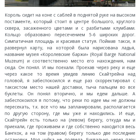
Король сидит на коне с саблей в поднятой руке на высоком
постаменте, который стоит в центре большого, круглого
сквера, засаженного цветами и с разбитыми клумбами.
Кольцо образовано пересечением 5-6 широких дорог.
Симпатичная площадь и красивая статуя. Поймав такси, я
развернул карту, на которой была нарисована ладья,
название музея «Королевские баржи» (Royal Barge National
Muzeum) и соответственно место его нахождения, нам
сюда. Он понял. И мы поехали. Проехав через реку и еще
через какое то время увидев линию Скайтрейна над
головой, я забеспокоился и еще раз скорректировал с
таксистом место нашей доставки, тыча пальцем во все
буклеты. Он понял вторично, и мы едем дальше. А
забеспокоился я потому, что реки по идее мы не должны
пересекать, т.к. все что мы запланировали, располагается
по другую сторону, где мы уже и находились. И еще,
Скайтрейн есть только на (левом) берегу, откуда мы и
приехали, где проживаем и где собственно находится весь
Бангкок, а на том (правом) берегу только две последние
остановки. Моя чуйка не подвела. Буквально через пару