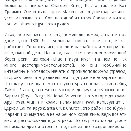
большая и широкая Charoen Krung Rd., а так же Ват
Траимит. Они есть на карте. Маленькие, внутриквартальные
улочки называются Сои, на одной из таких Сои мы и живем,
768 Soi Rhanurangsri. Река рядом.
Итак, вернувшись в отель, поменяли номер, заплатив за
двое суток 1300 бат. Большая комната, все есть, и все
работает. Сполоснулись, поели и разработали маршрут на
сегодняшний день. Наша задача - это противоположенный
берег реки Чаопхрая (Chao Phraya River). На нем не так
много достопримечательностей, но они необычайно
интересны и хотелось начать с противоположной (правой)
стороны реки и в дальнейшем туда уже не возвращаться.
По плану, сначала осмотр скульптуры короля Таксина (King
Taksin Statue), затем на моторе до музея «Королевские
баржи» (Royal Barge National Muzeum), на моторе да храма
Арун (Wat Arun ) и храма Калаянамит (Wat KanLayanamit),
церкви Санта-Круз (Santa Cruz Church), это район Тхонбуру и
Фаранг. Почему так, а не на речном кораблике, ведь все эти
места расположены вдоль реки. Потому что когда утром
мы искали другой отель, я в одном из них экспроприировал