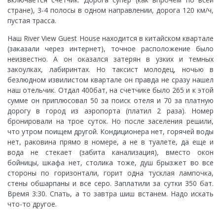
стране), 3-4 полосы в одном направлении, дорога 120 км/ч,
пустая трасса.
Наш River View Guest House находится в китайском квартале
(заказали через интернет), точное расположение было
неизвестно. А он оказался затерян в узких и темных
закоулках, лабиринтах. Но таксист молодец, ночью в
безлюдном извилистом квартале он правда не сразу нашел
наш отельчик. Отдал 400бат, на счетчике было 265 и к этой
сумме он приплюсовал 50 за поиск отеля и 70 за платную
дорогу в город из аэропорта (платил 2 раза). Номер
бронировали на трое суток. Но после заселения решили,
что утром поищем другой. Кондиционера нет, горячей воды
нет, раковина прямо в номере, а не в туалете, да еще и
вода не стекает (забита канализация), вместо окон
бойницы, шкафа нет, столика тоже, душ брызжет во все
стороны по горизонтали, горит одна тусклая лампочка,
стены обшарпаны и все серо. Заплатили за сутки 350 бат.
Время 3:30. Спать, а то завтра шиш встанем. Надо искать
что-то другое.