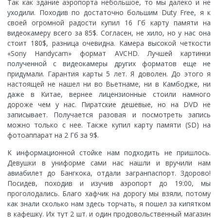
Так как здание аэропорта небольшое, то мы далеко и не
уходили. Походив по достаточно большим Duty Free, я к
своей огромной радости купил 16 Гб карту памяти на
видеокамеру всего за 85$. Согласен, не хило, но у нас она
стоит 180$, разница очевидна. Камера высокой четкости
«Sony Handycam» формат AVCHD. Лучшей картинки
полученной с видеокамеры других форматов еще не
придумали. Гарантия карты 5 лет. Я доволен. До этого я
настоящей не нашел ни во Вьетнаме, ни в Камбодже, ни
даже в Китае, вернее лицензионные стоили намного
дороже чем у нас. Пиратские дешевые, но на DVD не
записывает. Получается разовая и посмотреть запись
можно только с нее. Также купил карту памяти (SD) на
фотоаппарат на 2 Гб за 9$.
К информационной стойке нам подходить не пришлось.
Девушки в униформе сами нас нашли и вручили нам
авиабилет до Бангкока, отдали загранпаспорт. Здорово!
Посидев, походив и изучив аэропорт до 19:00, мы
проголодались. Благо хафчик на дорогу мы взяли, потому
как знали сколько нам здесь торчать, я пошел за кипятком
в кафешку. Их тут 2 шт. и один продовольственный магазин