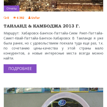
Отчеты
0
6 392
Usfur
ТАИЛАНД & КАМБОДЖА 2013 Г.
Маршрут: Хабаровск-Бангкок-Паттайа-Сием Риеп-Паттайа-
Самет-Квай-Паттайа-Бангкок-Хабаровск В Таиланде я уже
была ранее, но с удовольствием поехала туда еще раз, т.к.
по сочетанию цены-качества у этой страны мало
конкурентов, а новые интересные места всегда можно
найти.
ПОДРОБНЕЕ