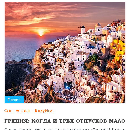
Греция
0
5 450
nayklEa
ГРЕЦИЯ: КОГДА И ТРЕХ ОТПУСКОВ МАЛО
О чем думают люди, когда слышат слово «Греция»? Кто-то