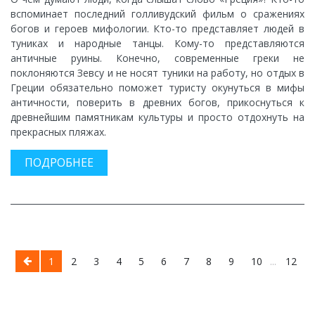
вспоминает последний голливудский фильм о сражениях
богов и героев мифологии. Кто-то представляет людей в
туниках и народные танцы. Кому-то представляются
античные руины. Конечно, современные греки не
поклоняются Зевсу и не носят туники на работу, но отдых в
Греции обязательно поможет туристу окунуться в мифы
античности, поверить в древних богов, прикоснуться к
древнейшим памятникам культуры и просто отдохнуть на
прекрасных пляжах.
ПОДРОБНЕЕ
1
2
3
4
5
6
7
8
9
10
...
12