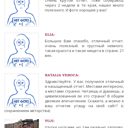
Очень крутой отчет. Тоже собираюсь
через 2 недели в те края, нашел много
полезного. И фото хорошие у вас!
ELIA:
Большое Вам спасибо, отличный отчет.
очень полезный. и грустный немного.
такая красота и такая нищета в стране. 21
век.
NATALIA VEROCA:
Здравствуйте. У вас получился отличный
и насыщенный отчет. Местами интересно,
а местами странно. Читаешь и думаешь: а
цивилизованная ли это страна? В общем
двоякие впечатления. Скажите, а можно я
ваш отчетик утащу на свой сайт? (с
сохранением авторства)
YUJI:
Шутки шутками, но там реально здорово.