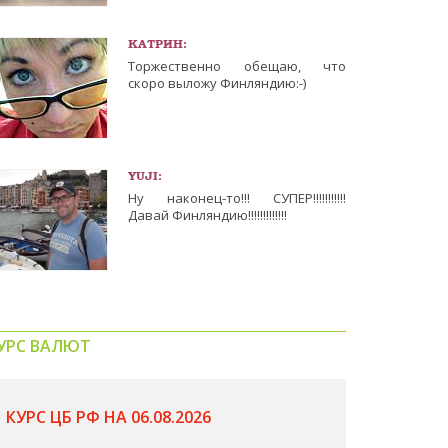
КАТРИН:
Торжественно обещаю, что
скоро выложу Финляндию:-)
YUJI:
Ну наконец-то!!! СУПЕР!!!!!!!!!!!
Давай Финляндию!!!!!!!!!!!!!
УРС ВАЛЮТ
КУРС ЦБ РФ НА 06.08.2026