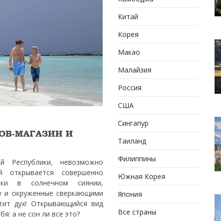
Китай
Корея
Макао
Малайзия
Россия
США
Сингапур
ОВ-МАГАЗИН И
Таиланд
Филиппины
й Республики, невозможно
й открывается совершенно
Южная Корея
вки в солнечном сиянии,
у и окруженные сверкающими
Япония
тит дух! Открывающийся вид
Все страны
я: а не сон ли все это?