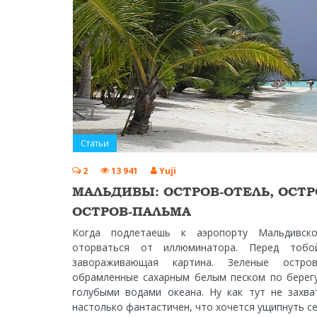
Статьи
2
13 941
Yuji
МАЛЬДИВЫ: ОСТРОВ-ОТЕЛЬ, ОСТР
ОСТРОВ-ПАЛЬМА
Когда подлетаешь к аэропорту Мальдивско
оторваться от иллюминатора. Перед тобо
завораживающая картина. Зеленые остро
обрамленные сахарным белым песком по берег
голубыми водами океана. Ну как тут не захва
настолько фантастичен, что хочется ущипнуть себ