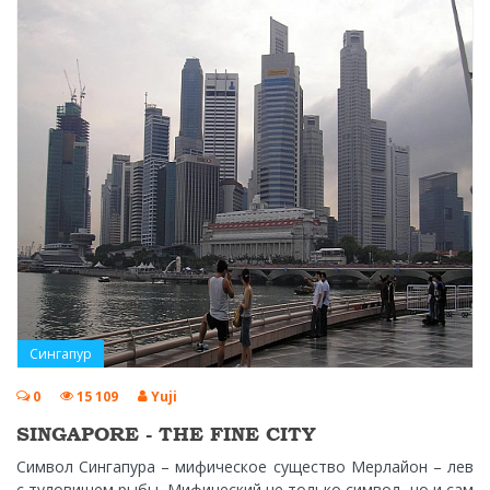
Сингапур
0
15 109
Yuji
SINGAPORE - THE FINE CITY
Символ Сингапура – мифическое существо Мерлайон – лев
с туловищем рыбы. Мифический не только символ, но и сам