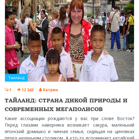
Таиланд
1
12 343
Катрин
ТАЙЛАНД: СТРАНА ДИКОЙ ПРИРОДЫ И
СОВРЕМЕННЫХ МЕГАПОЛИСОВ
Какие ассоциации рождаются у вас при слове Восток?
Перед глазами наверняка возникает сакура, маленький
японский домишко и чинная семья, сидящая на циновках
перед низеньким столиком. А кто-то вспоминает китайский